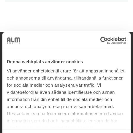
Hitta hit
Landsvägen 52, 172 63 Sundbyberg
Denna webbplats använder cookies
Vi använder enhetsidentifierare för att anpassa innehållet
Ring
och annonserna till användarna, tillhandahålla funktioner
08-562 303 00
för sociala medier och analysera vår trafik. Vi
vidarebefordrar även sådana identifierare och annan
Maila
information från din enhet till de sociala medier och
info@almequity.se
annons- och analysföretag som vi samarbetar med.
Dessa kan i sin tur kombinera informationen med annan
Läs
information som du har tillhandahållit eller som de har
Integritetspolicy
samlat in när du har använt deras tjänster.