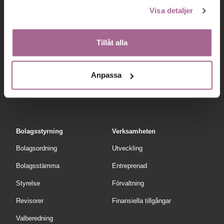
Visa detaljer
Om oss
Tillåt alla
Värdeskapande investeringar
© 2026 ALM Equity
Karriär
Anpassa
Bolagsstyrning
Verksamheten
Bolagsordning
Utveckling
Bolagsstämma
Entreprenad
Styrelse
Förvaltning
Revisorer
Finansiella tillgångar
Valberedning