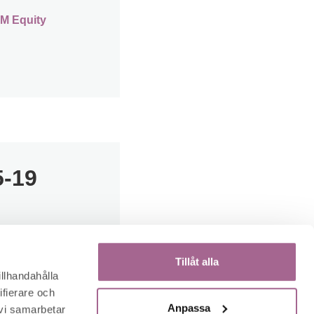
LM Equity
5-19
Tillåt alla
illhandahålla
ifierare och
Anpassa
 vi samarbetar