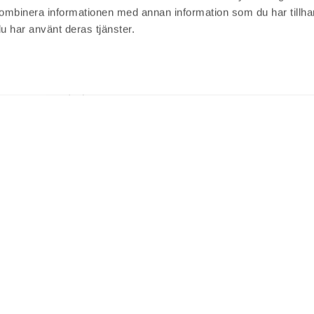
ombinera informationen med annan information som du har tillhand
Valberedningens förslag och motiverade 
u har använt deras tjänster.
Årsstämmoprotokoll 2026 ALM Equity AB 
Bilaga 2 - Styrelsens förslag om vinstutd
Bilaga 3 - Styrelsens förslag om bemynd
Extra bolagsstämma 2
Kallelse till extra bolagsstämma 2025